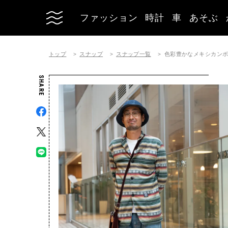
ファッション
時計
車
あそぶ
トップ
スナップ
スナップ一覧
色彩豊かなメキシカン
SHARE