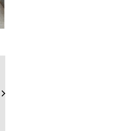
「フランク ミュラー」のヴ
サングラス決定版！ OWND
革新は下