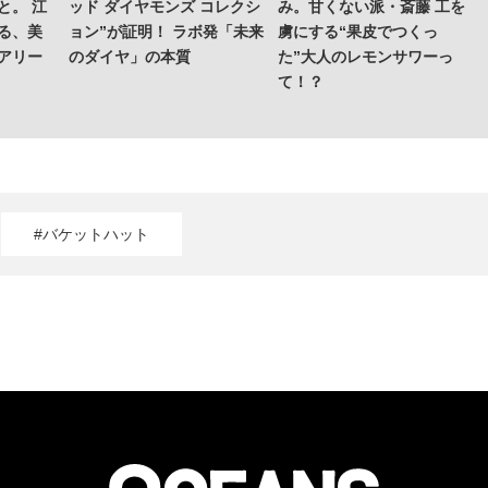
と。 江
ッド ダイヤモンズ コレクシ
み。甘くない派・斎藤 工を
る、美
ョン”が証明！ ラボ発「未来
虜にする“果皮でつくっ
アリー
のダイヤ」の本質
た”大人のレモンサワーっ
て！？
#バケットハット