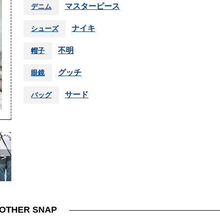
マスターピース
デニム
ナイキ
シューズ
不明
帽子
グッチ
眼鏡
サード
バッグ
＞
OTHER SNAP