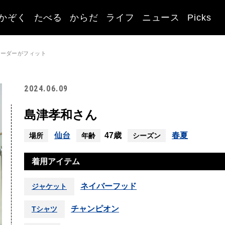
かぞく
たべる
からだ
ライフ
ニュース
Picks
ボーダーがフィット
2024.06.09
島津孝和さん
仙台
47歳
春夏
場所
年齢
シーズン
着用アイテム
ネイバーフッド
ジャケット
チャンピオン
Tシャツ