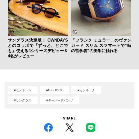
伝
サングラス決定版！ OWNDAYS
「フランク ミュラー」のヴァン
く
とのコラボで「ずっと、どこで
ガード スリム スフマートで”時
ン
も」使える4シリーズデビュー＆
の哲学者”の美学に触れる
4名がレビュー
#モノトーン
#G-SHOCK
#カシオーク
#サングラス
#テーパードパンツ
SHARE