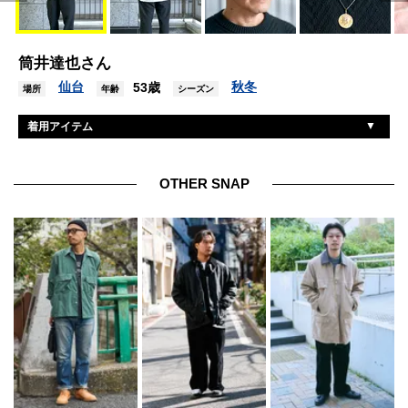
筒井達也さん
仙台
秋冬
53歳
場所
年齢
シーズン
着用アイテム
ジャーナルスタンダード
ニット
不明
シャツ
OTHER SNAP
不明
パンツ
アディダス
シューズ
モスコット
眼鏡
カシオ
腕時計
不明
ネックレス