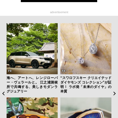
advertisement
を左
海へ、アートへ、レンジローバ
“スワロフスキー クリエイテッド
革
いと研
ー・ヴェラールと。 江之浦測候
ダイヤモンズ コレクション”が証
スが
 Dr
所で共鳴する、美しきモダンラ
明！ ラボ発「未来のダイヤ」の
CO
グジュアリー
本質