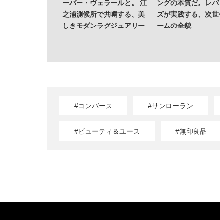
ーバー・ヴェラールと。 江
ングの本質だ。レバ
之浦測候所で共鳴する、美
ズが実践する、次世
しきモダンラグジュアリー
ームの全貌
#コンバース
#サンローラン
#ビューティ＆ユース
#無印良品