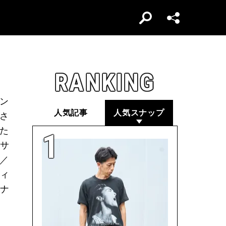
RANKING
ラン
人気記事
人気スナップ
トさ
けた
／サ
ツ／
ティ
ナ