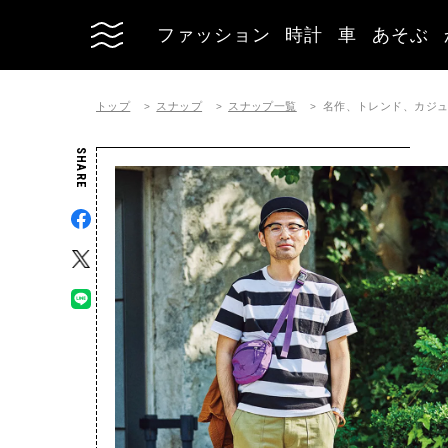
ファッション
時計
車
あそぶ
トップ
スナップ
スナップ一覧
名作、トレンド、カジ
SHARE