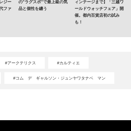
レジー
の”ラグスポ”で最上級の気
ィンテージまで】「三越ワ
代ファ
品と個性を纏う
ールドウォッチフェア」開
催。都内百貨店初の試み
も！
#アークテリクス
#カルティエ
#コム デ ギャルソン・ジュンヤワタナベ マン