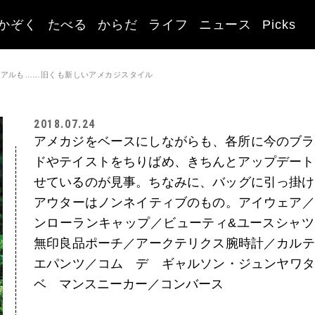
かぞく
たべる
からだ
ライフ
ニュース
Picks
ュアルも……旧くも新しいアメカジスタイル
2018.07.24
アメカジをベースにしながらも、各所に今のブ
ドやテイストをちりばめ、きちんとアップデー
せているのが見事。ちなみに、バッグに引っ掛
アウターはノンネイティブのもの。アイウェア
ンローランキャップ／ビューティ&ユースシャ
無印良品ポーチ／アークテリクス腕時計／カル
エパンツ／コム デ ギャルソン・ジュンヤワタ
ベ マンスニーカー／コンバース