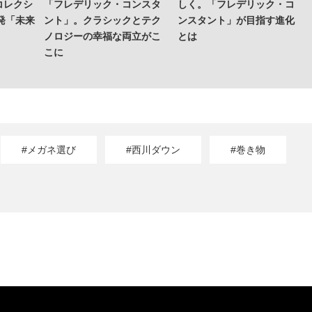
コレクシ
「フレデリック・コンスタ
しく。「フレデリック・コ
発「未来
ント」。クラシックとテク
ンスタント」が目指す進化
ノロジーの幸福な両立がこ
とは
こに
#メガネ選び
#西川ダウン
#巻き物