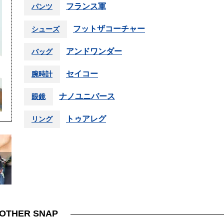
フランス軍
パンツ
フットザコーチャー
シューズ
アンドワンダー
バッグ
セイコー
腕時計
ナノユニバース
眼鏡
トゥアレグ
リング
＞
OTHER SNAP