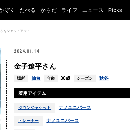
かぞく
たべる
からだ
ライフ
ニュース
Picks
寒さをシャットアウト
2024.01.14
金子遼平さん
仙台
30歳
秋冬
場所
年齢
シーズン
着用アイテム
ナノユニバース
ダウンジャケット
ナノユニバース
トレーナー