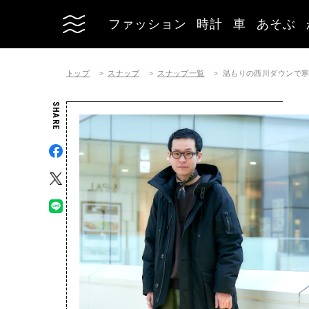
ファッション
時計
車
あそぶ
トップ
スナップ
スナップ一覧
温もりの西川ダウンで
SHARE