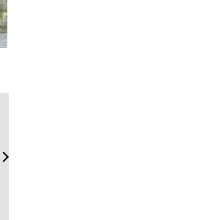
夏は「THE PEEL」でひと涼
内製化こそ、コンサルティ
【ムーン