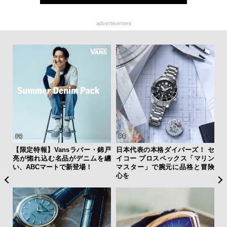
advertisement
ひと涼
【限定特報】Vansラバー・錦戸
日本代表の本格ダイバーズ！ セ
【
虜に
亮が惚れ込む名品がデニムを纏
イコー プロスペックス「マリン
テ
のレ
い、ABCマートで新登場！
マスター」で腕元に品格と冒険
ォ
心を
店