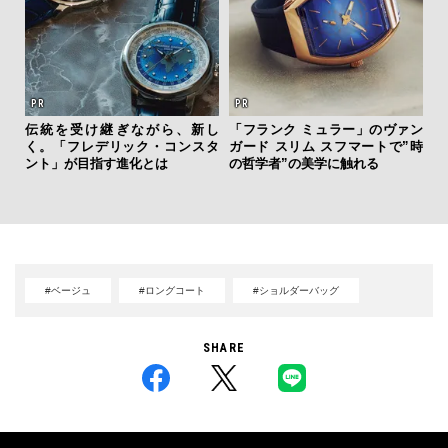
伝統を受け継ぎながら、新し
「フランク ミュラー」のヴァン
斎
く。「フレデリック・コンスタ
ガード スリム スフマートで”時
デ
ント」が目指す進化とは
の哲学者”の美学に触れる
ラ
な
#ベージュ
#ロングコート
#ショルダーバッグ
SHARE