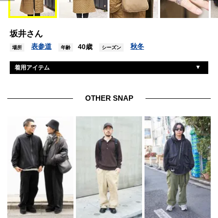
坂井さん
表参道
秋冬
40歳
場所
年齢
シーズン
着用アイテム
ナイジェルケーボン
コート
ナイジェルケーボン
パーカ
OTHER SNAP
ナイジェルケーボン
パンツ
ホカ
シューズ
ナイジェルケーボン
バッグ
トゥアレグ
リング