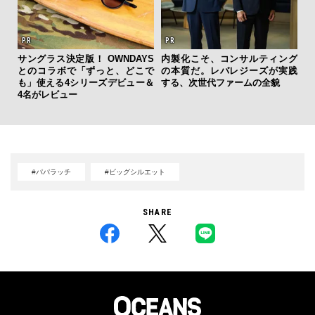
サングラス決定版！ OWNDAYS
内製化こそ、コンサルティング
斎
とのコラボで「ずっと、どこで
の本質だ。レバレジーズが実践
デ
も」使える4シリーズデビュー＆
する、次世代ファームの全貌
ラ
4名がレビュー
な
#パパラッチ
#ビッグシルエット
SHARE