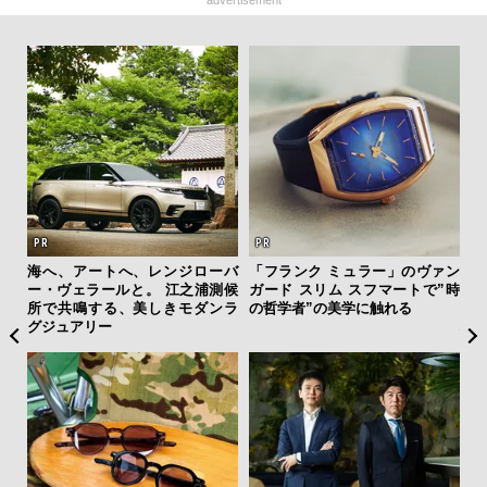
advertisement
ひと涼
海へ、アートへ、レンジローバ
「フランク ミュラー」のヴァン
日
虜に
ー・ヴェラールと。 江之浦測候
ガード スリム スフマートで”時
イ
のレ
所で共鳴する、美しきモダンラ
の哲学者”の美学に触れる
マ
グジュアリー
心