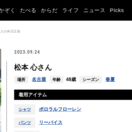
かぞく
たべる
からだ
ライフ
ニュース
Picks
大人の休日正装
2023.09.24
松本 心さん
名古屋
48歳
春夏
場所
年齢
シーズン
着用アイテム
ポロラルフローレン
シャツ
リーバイス
パンツ