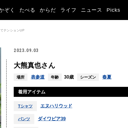
かぞく
たべる
からだ
ライフ
ニュース
Picks
てテンションUP
2023.09.03
大熊真也さん
表参道
30歳
春夏
場所
年齢
シーズン
着用アイテム
エヌハリウッド
Tシャツ
ダイワピア39
パンツ