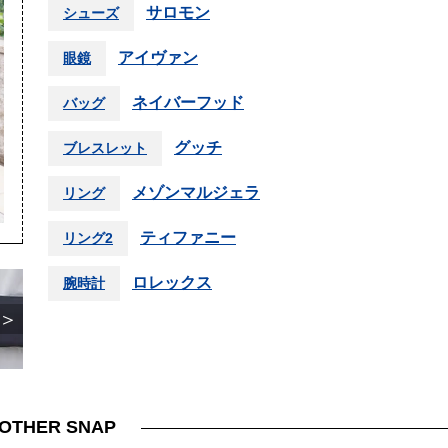
サロモン
シューズ
アイヴァン
眼鏡
ネイバーフッド
バッグ
グッチ
ブレスレット
メゾンマルジェラ
リング
ティファニー
リング2
ロレックス
腕時計
＞
OTHER SNAP