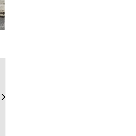
海へ、アートへ、レンジロ
日本代表の本格ダイバー
「ハリー