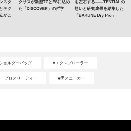
ンスタ
クサスが新型TZとESに込め
を左右する——TENTIALの
とテク
た「DISCOVER」の哲学
想いと研究成果を結集した
立がこ
「BAKUNE Dry Pro」
#ショルダーバッグ
#エクスプローラー
エープロスリーディー
#黒スニーカー