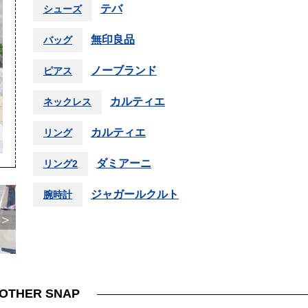
テバ
シューズ
無印良品
バッグ
ノーブランド
ピアス
カルティエ
ネックレス
カルティエ
リング
ダミアーニ
リング2
ジャガールクルト
腕時計
＞
OTHER SNAP