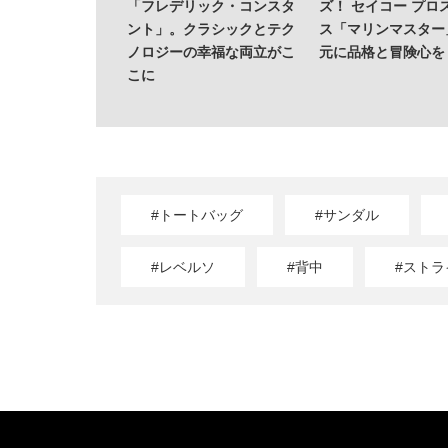
「フレデリック・コンスタ
ズ！ セイコー プロ
ント」。クラシックとテク
ス「マリンマスター
ノロジーの幸福な両立がこ
元に品格と冒険心を
こに
#トートバッグ
#サンダル
#レベルソ
#背中
#スト