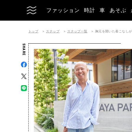
ファッション
時計
車
あそぶ
トップ
スナップ
スナップ一覧
胸元を開いた着こなしが
SHARE