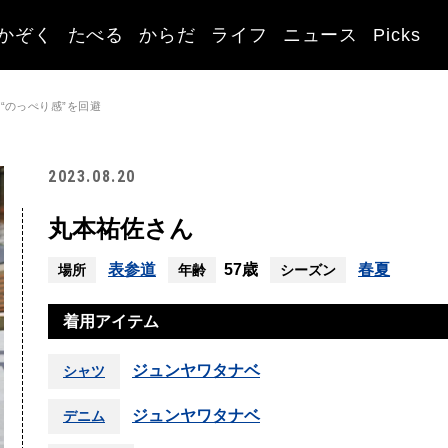
かぞく
たべる
からだ
ライフ
ニュース
Picks
“のっぺり感”を回避
2023.08.20
丸本祐佐さん
表参道
57歳
春夏
場所
年齢
シーズン
着用アイテム
ジュンヤワタナベ
シャツ
ジュンヤワタナベ
デニム