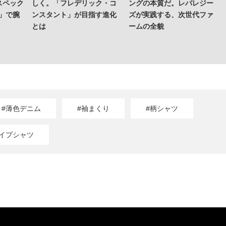
スペック
しく。「フレデリック・コ
ングの本質だ。レバレジー
」で腕
ンスタント」が目指す進化
ズが実践する、次世代ファ
とは
ームの全貌
#薄色デニム
#袖まくり
#柄シャツ
ライプシャツ