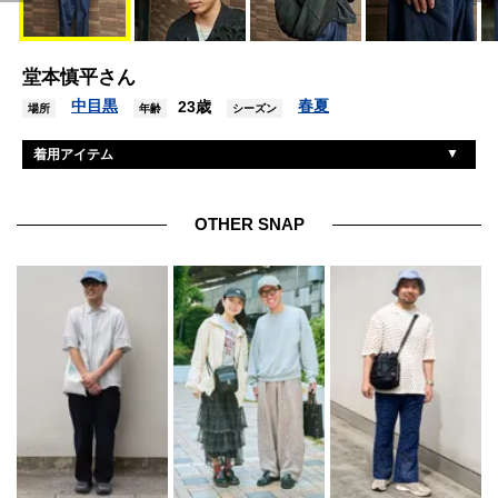
堂本慎平さん
中目黒
春夏
23歳
場所
年齢
シーズン
着用アイテム
アンユーズド
ジャケット
ヘインズ
Tシャツ
OTHER SNAP
ラキネス
デニム
サロモン
シューズ
フィフスジェネラルストア
帽子
不明
バッグ
ヴァーグウォッチカンパニー
腕時計
古着
リング
ティファニー
リング2