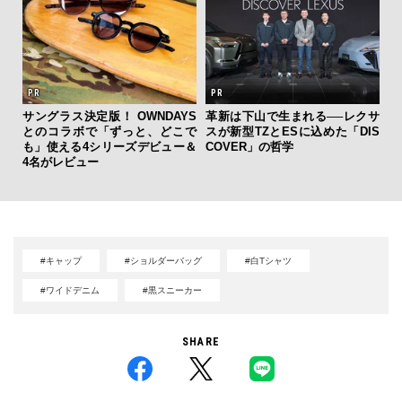
フレ
サングラス決定版！ OWNDAYS
革新は下山で生まれる──レクサ
内
。ク
とのコラボで「ずっと、どこで
スが新型TZとESに込めた「DIS
の
幸福
も」使える4シリーズデビュー＆
COVER」の哲学
す
4名がレビュー
#キャップ
#ショルダーバッグ
#白Tシャツ
#ワイドデニム
#黒スニーカー
SHARE