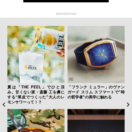
advertisement
”ラ
夏は「THE PEEL」でひと涼
「フランク ミュラー」のヴァン
“ス
性を
み。甘くない派・斎藤 工を虜に
ガード スリム スフマートで”時
ダイ
する“果皮でつくった”大人のレ
の哲学者”の美学に触れる
明
モンサワーって！？
本