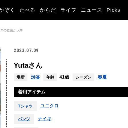
かぞく
たべる
からだ
ライフ
ニュース
Picks
クスの丈感が大事
2023.07.09
Yutaさん
渋谷
41歳
春夏
場所
年齢
シーズン
着用アイテム
ユニクロ
Tシャツ
ナイキ
パンツ