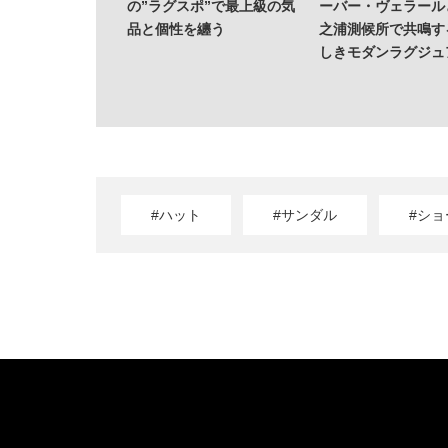
の”ラグスポ”で最上級の気
ーバー・ヴェラール
品と個性を纏う
之浦測候所で共鳴す
しきモダンラグジュ
#ハット
#サンダル
#シ