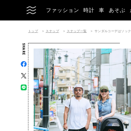
ファッション
時計
車
あそぶ
トップ
スナップ
スナップ一覧
サンダルコーデはソッ
SHARE