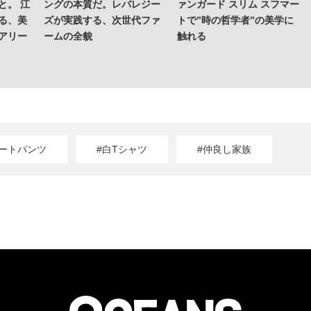
と。 江
ングの本質だ。レバレジー
ァンガード スリム スフマー
る、美
ズが実践する、次世代ファ
トで”時の哲学者”の美学に
アリー
ームの全貌
触れる
ョートパンツ
#白Tシャツ
#仲良し家族