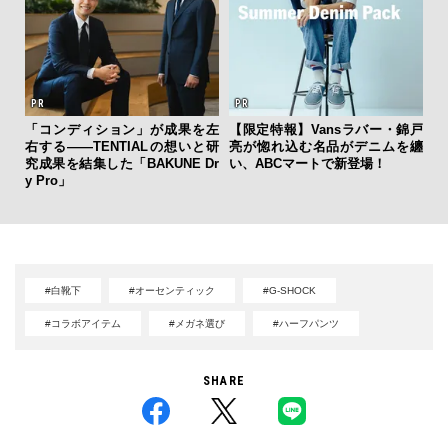
「コンディション」が成果を左
【限定特報】Vansラバー・錦戸
サン
右する——TENTIALの想いと研
亮が惚れ込む名品がデニムを纏
と
究成果を結集した「BAKUNE Dr
い、ABCマートで新登場！
も
y Pro」
4名
#白靴下
#オーセンティック
#G-SHOCK
#コラボアイテム
#メガネ選び
#ハーフパンツ
SHARE