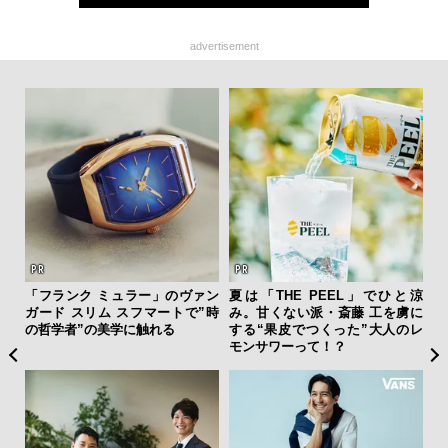
advertisement
ィン
「フランク ミュラー」のヴァン
夏は「THE PEEL」でひと涼
海
ドウ
ガード スリム スフマートで”時
み。甘くない派・斎藤 工を虜に
ー
百貨
の哲学者”の美学に触れる
する“果皮でつくった”大人のレ
所
モンサワーって！？
グ