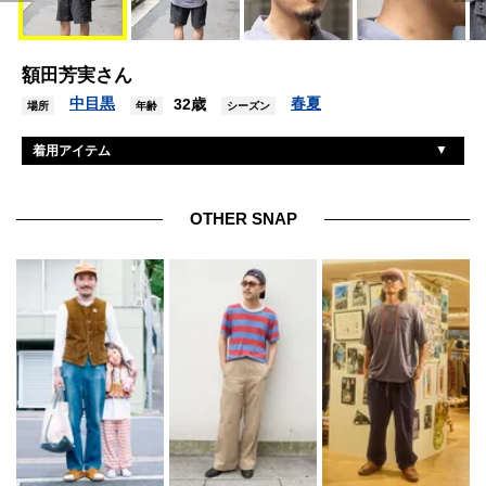
額田芳実さん
中目黒
春夏
32歳
場所
年齢
シーズン
着用アイテム
ポロラルフローレン
シャツ
シュプリーム
パンツ
OTHER SNAP
ヴァンズ
シューズ
モスコット
眼鏡
ノーブランド
バングル
ナバホ
リング
タイラ
リング2
カシオ×エブリワン
腕時計