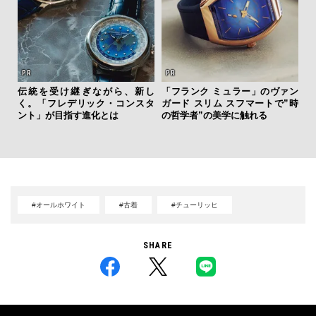
伝統を受け継ぎながら、新し
「フランク ミュラー」のヴァン
斎
く。「フレデリック・コンスタ
ガード スリム スフマートで”時
デ
ント」が目指す進化とは
の哲学者”の美学に触れる
ラ
な
#オールホワイト
#古着
#チューリッヒ
SHARE