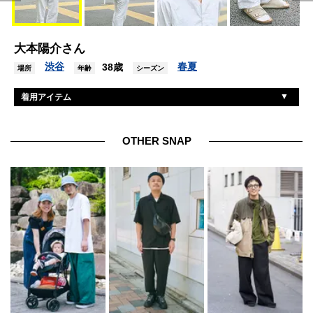
大本陽介さん
渋谷
春夏
38歳
場所
年齢
シーズン
着用アイテム
古着
シャツ
古着
パンツ
OTHER SNAP
ビルケンシュトック
シューズ