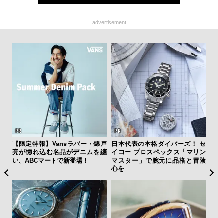
advertisement
ひと涼
【限定特報】Vansラバー・錦戸
日本代表の本格ダイバーズ！ セ
【
虜に
亮が惚れ込む名品がデニムを纏
イコー プロスペックス「マリン
テ
のレ
い、ABCマートで新登場！
マスター」で腕元に品格と冒険
ォ
心を
店