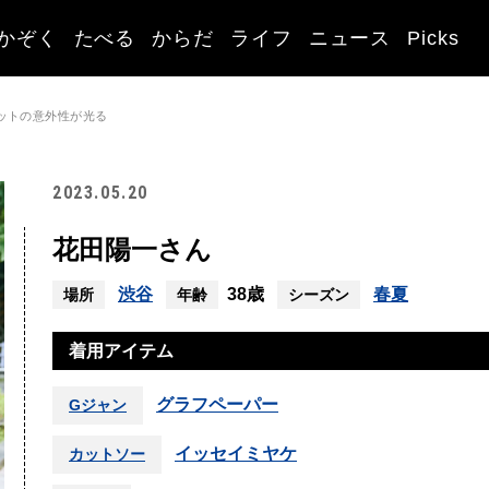
かぞく
たべる
からだ
ライフ
ニュース
Picks
ットの意外性が光る
2023.05.20
花田陽一さん
渋谷
38歳
春夏
場所
年齢
シーズン
着用アイテム
グラフペーパー
Gジャン
イッセイミヤケ
カットソー