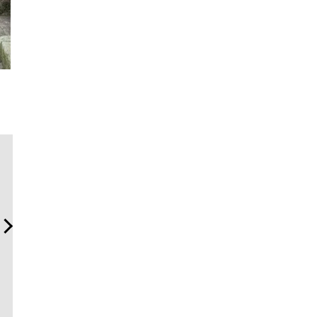
サングラス決定版！ OWND
伝統を受け継ぎながら、新
斎藤 工