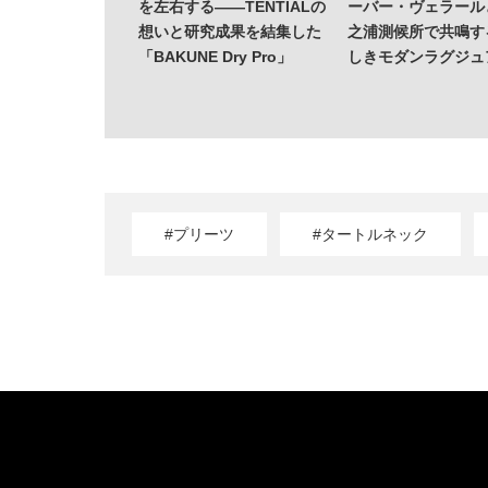
を左右する——TENTIALの
ーバー・ヴェラール
想いと研究成果を結集した
之浦測候所で共鳴す
「BAKUNE Dry Pro」
しきモダンラグジュ
#プリーツ
#タートルネック