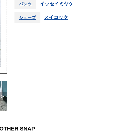
イッセイミヤケ
パンツ
スイコック
シューズ
＞
OTHER SNAP