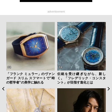
advertisement
「フランク ミュラー」のヴァン
伝統を受け継ぎながら、新し
夏は
ガード スリム スフマートで”時
く。「フレデリック・コンスタ
み
の哲学者”の美学に触れる
ント」が目指す進化とは
す
モ