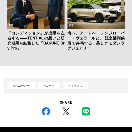
「コンディション」が成果を左
海へ、アートへ、レンジローバ
フレ
右する——TENTIALの想いと研
ー・ヴェラールと。 江之浦測候
「
。ク
究成果を結集した「BAKUNE Dr
所で共鳴する、美しきモダンラ
ガー
幸福
y Pro」
グジュアリー
の哲
#スニーカー
#コート
#ヴァンズ
SHARE