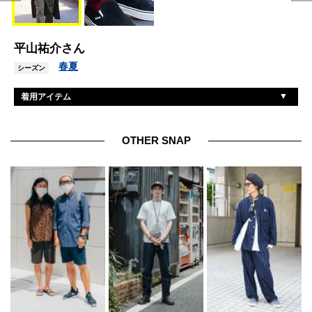
平山祐介さん
春夏
シーズン
着用アイテム
ジル・サンダー
コート
トラックラボ
Tシャツ
OTHER SNAP
バナナリパブリック
パンツ
ヴァンズ
スニーカー