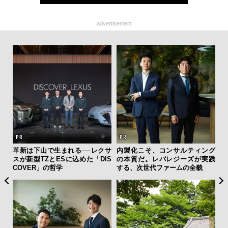
advertisement
”ラ
革新は下山で生まれる──レクサ
内製化こそ、コンサルティング
“ス
性を
スが新型TZとESに込めた「DIS
の本質だ。レバレジーズが実践
ダイ
COVER」の哲学
する、次世代ファームの全貌
明
本