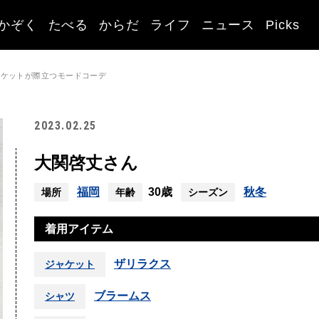
かぞく
たべる
からだ
ライフ
ニュース
Picks
ャケットが際立つモードコーデ
2023.02.25
大関啓丈さん
福岡
30歳
秋冬
場所
年齢
シーズン
着用アイテム
ザリラクス
ジャケット
ブラームス
シャツ