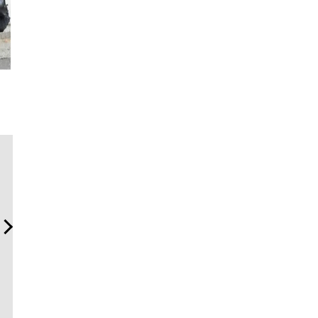
斎藤 工の心揺さぶる時計
【限定特報】Vansラバー・
「ハリー