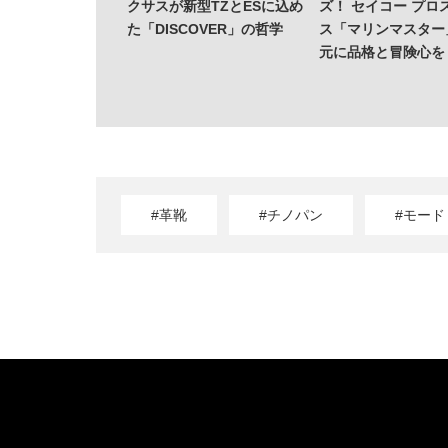
クサスが新型TZとESに込め
ズ！ セイコー プロ
た「DISCOVER」の哲学
ス「マリンマスター
元に品格と冒険心を
#革靴
#チノパン
#モード