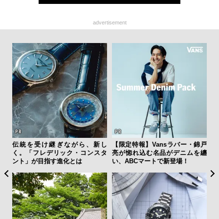
advertisement
ひと涼
伝統を受け継ぎながら、新し
【限定特報】Vansラバー・錦戸
「
虜に
く。「フレデリック・コンスタ
亮が惚れ込む名品がデニムを纏
ガー
のレ
ント」が目指す進化とは
い、ABCマートで新登場！
の哲