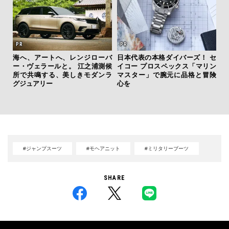
海へ、アートへ、レンジローバ
日本代表の本格ダイバーズ！ セ
ー・ヴェラールと。 江之浦測候
イコー プロスペックス「マリン
“ス
所で共鳴する、美しきモダンラ
マスター」で腕元に品格と冒険
ダイ
グジュアリー
心を
明
本
#ジャンプスーツ
#モヘアニット
#ミリタリーブーツ
SHARE