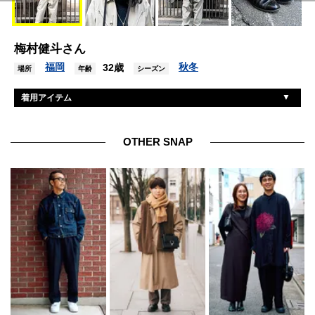
梅村健斗さん
福岡
秋冬
32歳
場所
年齢
シーズン
着用アイテム
ジョンメイソンスミス
ジャケット/アウター
古着
ニット
OTHER SNAP
ジョンメイソンスミス
ジャンプスーツ
サンダース
シューズ
レターズ
ハット
バディオプティカル
眼鏡
ワカンシルバースミス
ネックレス