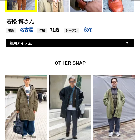
若松 博さん
名古屋
秋冬
71歳
場所
年齢
シーズン
着用アイテム
オムニゴッド
ジャケット
不明
ベスト
OTHER SNAP
不明
シャツ
オムニゴッド
パンツ
ダナー
シューズ
インダストリアルデザイン
帽子
リンドバーグ
眼鏡
ラグビーラルフローレン
バッグ
タイメックス
腕時計