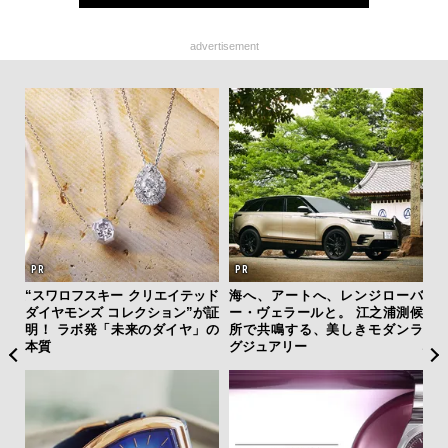
advertisement
を左
“スワロフスキー クリエイテッド
海へ、アートへ、レンジローバ
日
いと研
ダイヤモンズ コレクション”が証
ー・ヴェラールと。 江之浦測候
イ
 Dr
明！ ラボ発「未来のダイヤ」の
所で共鳴する、美しきモダンラ
マ
本質
グジュアリー
心