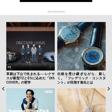
advertisement
フレ
革新は下山で生まれる──レクサ
伝統を受け継ぎながら、新し
サン
。ク
スが新型TZとESに込めた「DIS
く。「フレデリック・コンスタ
と
幸福
COVER」の哲学
ント」が目指す進化とは
も
4名