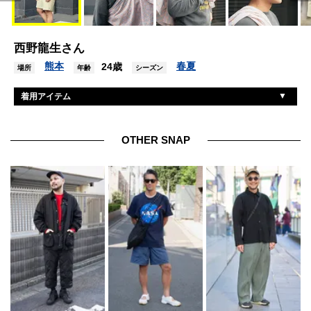
西野龍生さん
熊本
春夏
24歳
場所
年齢
シーズン
着用アイテム
チャンピオン
トレーナー
フィルソン
パンツ
OTHER SNAP
アトランティックワークス
シューズ
インディアンジュエリー
アクセサリー