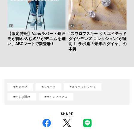
【限定特報】Vansラバー・錦戸
“スワロフスキー クリエイテッド
亮が惚れ込む名品がデニムを纏
ダイヤモンズ コレクション”が証
「
い、ABCマートで新登場！
明！ ラボ発「未来のダイヤ」の
ガー
本質
の哲
#キャップ
#ショーツ
#スウェットシャツ
#たすき掛け
#ラインソックス
SHARE