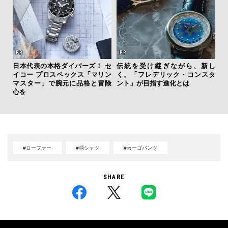
日本代表の本格ダイバーズ！ セ
伝統を受け継ぎながら、新し
“ス
イコー プロスペックス「マリン
く。「フレデリック・コンスタ
ダイ
マスター」で腕元に品格と冒険
ント」が目指す進化とは
明
心を
本
#ローファー
#柄シャツ
#カーゴパンツ
SHARE