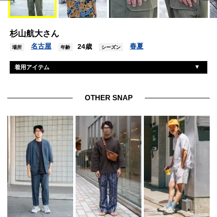
杉山航大さん
名古屋
春夏
24歳
場所
年齢
シーズン
着用アイテム
ジエダ
シャツ
ラルフローレン
Tシャツ
OTHER SNAP
イーティーエスマテリオ
パンツ
ジーエイチバス
シューズ