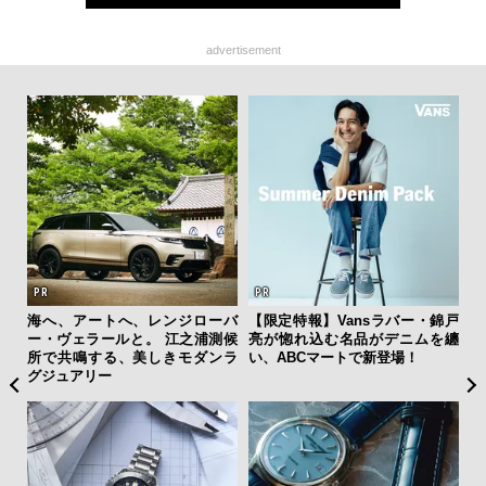
advertisement
を左
海へ、アートへ、レンジローバ
【限定特報】Vansラバー・錦戸
サン
いと研
ー・ヴェラールと。 江之浦測候
亮が惚れ込む名品がデニムを纏
と
 Dr
所で共鳴する、美しきモダンラ
い、ABCマートで新登場！
も
グジュアリー
4名