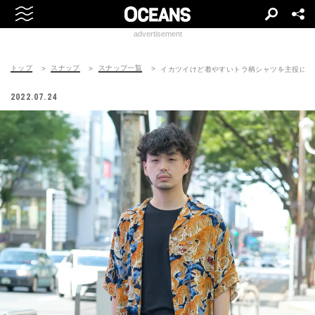
advertisement
トップ
スナップ
スナップ一覧
イカツイけど着やすいトラ柄シャツを主役に
2022.07.24