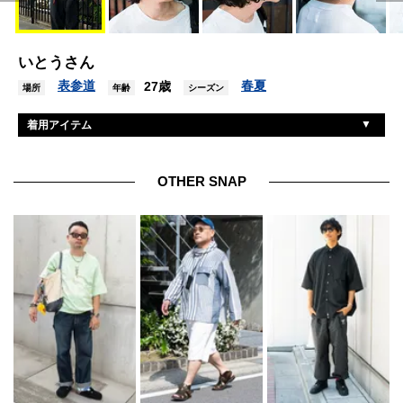
いとうさん
表参道
春夏
27歳
場所
年齢
シーズン
着用アイテム
不明
Tシャツ
ラキネス
パンツ
OTHER SNAP
ビルケンシュトック
シューズ
シュープ
バッグ