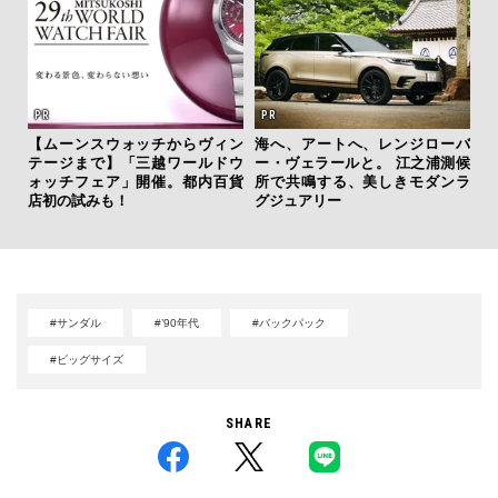
【限
【ムーンスウォッチからヴィン
海へ、アートへ、レンジローバ
亮
テージまで】「三越ワールドウ
ー・ヴェラールと。 江之浦測候
い、
ォッチフェア」開催。都内百貨
所で共鳴する、美しきモダンラ
店初の試みも！
グジュアリー
#サンダル
#’90年代
#バックパック
#ビッグサイズ
SHARE