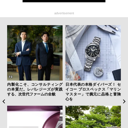
advertisement
を左
内製化こそ、コンサルティング
日本代表の本格ダイバーズ！ セ
「
いと研
の本質だ。レバレジーズが実践
イコー プロスペックス「マリン
グ
 Dr
する、次世代ファームの全貌
マスター」で腕元に品格と冒険
纏
心を