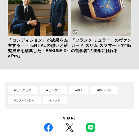
「コンディション」が成果を左
「フランク ミュラー」のヴァン
坂
右する——TENTIALの想いと研
ガード スリム スフマートで”時
クス
究成果を結集した「BAKUNE Dr
の哲学者”の美学に触れる
か
y Pro」
#サングラス
#サンダル
#白T
#白パンツ
#サスペンダー
#ハット
SHARE