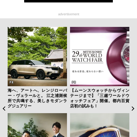
advertisement
海へ、アートへ、レンジローバ
【ムーンスウォッチからヴィン
“ス
ー・ヴェラールと。 江之浦測候
テージまで】「三越ワールドウ
ダイ
所で共鳴する、美しきモダンラ
ォッチフェア」開催。都内百貨
明
グジュアリー
店初の試みも！
本