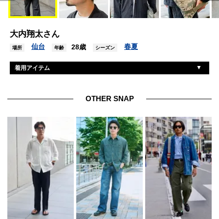
大内翔太さん
仙台
春夏
28歳
場所
年齢
シーズン
着用アイテム
古着
ジャケット/アウター
グッドウェア
Tシャツ
OTHER SNAP
古着
パンツ
アディダス
シューズ
エムアイエス
バッグ