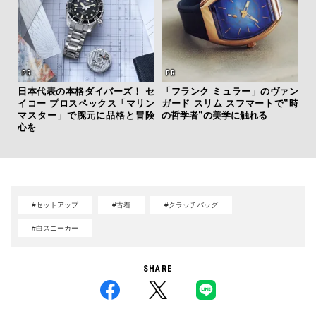
日本代表の本格ダイバーズ！ セ
「フランク ミュラー」のヴァン
内
イコー プロスペックス「マリン
ガード スリム スフマートで”時
の
マスター」で腕元に品格と冒険
の哲学者”の美学に触れる
す
心を
#セットアップ
#古着
#クラッチバッグ
#白スニーカー
SHARE