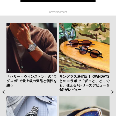
advertisement
を左
「ハリー・ウィンストン」の”ラ
サングラス決定版！ OWNDAYS
【
いと研
グスポ”で最上級の気品と個性を
とのコラボで「ずっと、どこで
テ
 Dr
纏う
も」使える4シリーズデビュー＆
ォ
4名がレビュー
店