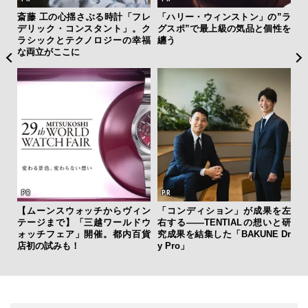
ング
斎藤 工の心揺さぶる時計「フレ
「ハリー・ウィンストン」の”ラ
伝
実践
デリック・コンスタント」。ク
グスポ”で最上級の気品と個性を
く
ラシックとテクノロジーの幸福
纏う
ン
な両立がここに
“ス
クサ
【ムーンスウォッチからヴィン
「コンディション」が成果を左
ダイ
DIS
テージまで】「三越ワールドウ
右する——TENTIALの想いと研
明
ォッチフェア」開催。都内百貨
究成果を結集した「BAKUNE Dr
本
店初の試みも！
y Pro」