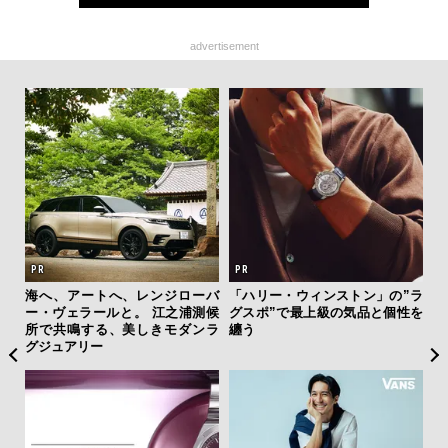
advertisement
を左
海へ、アートへ、レンジローバ
「ハリー・ウィンストン」の”ラ
内
いと研
ー・ヴェラールと。 江之浦測候
グスポ”で最上級の気品と個性を
の
 Dr
所で共鳴する、美しきモダンラ
纏う
す
グジュアリー