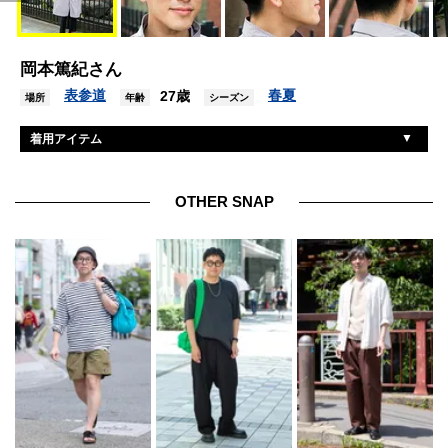
岡本篤紀さん
表参道
春夏
27歳
場所
年齢
シーズン
着用アイテム
ユニクロ+J
アウター
不明
パンツ
OTHER SNAP
カンペール
靴
マリメッコ
バッグ