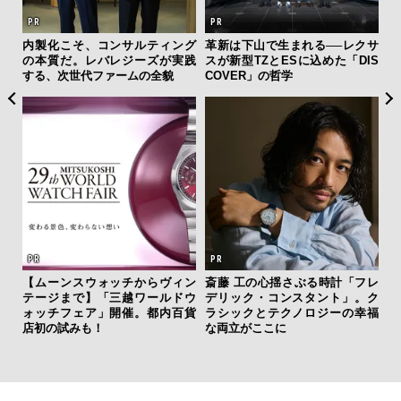
新し
内製化こそ、コンサルティング
革新は下山で生まれる──レクサ
海
スタ
の本質だ。レバレジーズが実践
スが新型TZとESに込めた「DIS
ー
する、次世代ファームの全貌
COVER」の哲学
所
グ
【ムーンスウォッチからヴィン
斎藤 工の心揺さぶる時計「フレ
テージまで】「三越ワールドウ
デリック・コンスタント」。ク
サン
ォッチフェア」開催。都内百貨
ラシックとテクノロジーの幸福
と
店初の試みも！
な両立がここに
も
4名