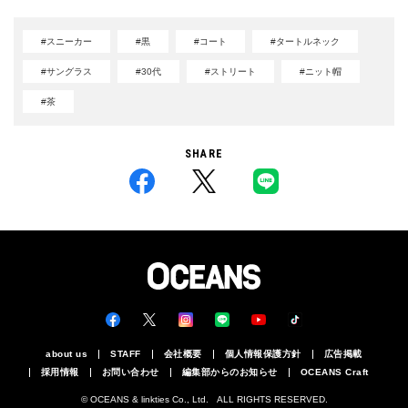
#スニーカー
#黒
#コート
#タートルネック
#サングラス
#30代
#ストリート
#ニット帽
#茶
SHARE
about us
STAFF
会社概要
個人情報保護方針
広告掲載
採用情報
お問い合わせ
編集部からのお知らせ
OCEANS Craft
© OCEANS & linkties Co., Ltd. ALL RIGHTS RESERVED.