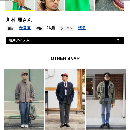
川村 麗さん
表参道
秋冬
26歳
場所
年齢
シーズン
着用アイテム
古着
コート
古着
デニム
OTHER SNAP
ティンバーランド
シューズ
エンダースキーマ
バッグ