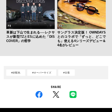
革新は下山で生まれる──レクサ
サングラス決定版！ OWNDAYS
【限
スが新型TZとESに込めた「DIS
とのコラボで「ずっと、どこで
亮
COVER」の哲学
も」使える4シリーズデビュー＆
い、
4名がレビュー
#好配色
#オーバーサイズ
#古着
SHARE