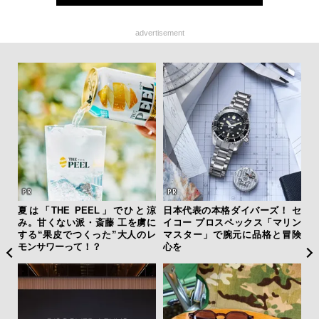
advertisement
テッド
夏は「THE PEEL」でひと涼
日本代表の本格ダイバーズ！ セ
「
”が証
み。甘くない派・斎藤 工を虜に
イコー プロスペックス「マリン
右す
」の
する“果皮でつくった”大人のレ
マスター」で腕元に品格と冒険
究成
モンサワーって！？
心を
y P