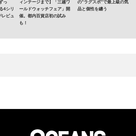
ずっ
ィンテージまで】「三越ワ
の”ラグスポ”で最上級の気
る4シリ
ールドウォッチフェア」開
品と個性を纏う
がレビュ
催。都内百貨店初の試み
も！