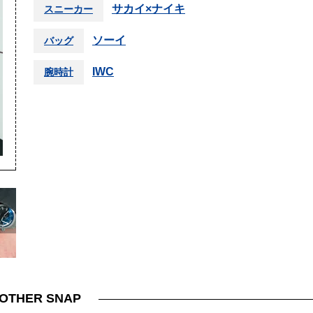
サカイ×ナイキ
スニーカー
ソーイ
バッグ
IWC
腕時計
＞
OTHER SNAP