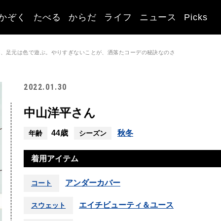
かぞく
たべる
からだ
ライフ
ニュース
Picks
び、足元は色で遊ぶ。やりすぎないことが、洒落たコーデの秘訣なのさ
2022.01.30
中山洋平さん
44歳
秋冬
年齢
シーズン
着用アイテム
アンダーカバー
コート
エイチビューティ＆ユース
スウェット