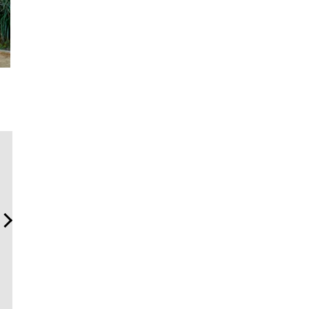
「コンディション」が成果
“スワロフスキー クリエイテ
海へ、ア