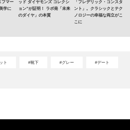
スフマー
ッド ダイヤモンズ コレクシ
「フレデリック・コンスタ
の美学に
ョン”が証明！ ラボ発「未来
ント」。クラシックとテク
のダイヤ」の本質
ノロジーの幸福な両立がこ
こに
ット
#靴下
#グレー
#デート