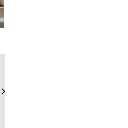
革新は下山で生まれる──レ
「ハリー・ウィンストン」
夏は「TH