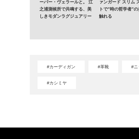
質だ。レバレジー
ーバー・ヴェラールと。 江
ァンガード スリム 
する、次世代ファ
之浦測候所で共鳴する、美
トで”時の哲学者”
貌
しきモダンラグジュアリー
触れる
#カーディガン
#革靴
#ニ
#カシミヤ