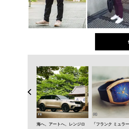
そ、コンサルティ
海へ、アートへ、レンジロ
「フランク ミュラ