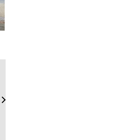
【限定特報】Vansラバー・
「ハリー・ウィンストン」
伝統を受