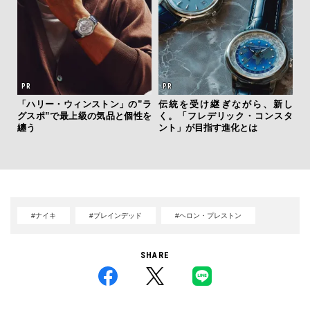
「ハリー・ウィンストン」の”ラ
伝統を受け継ぎながら、新し
海
グスポ”で最上級の気品と個性を
く。「フレデリック・コンスタ
ー
纏う
ント」が目指す進化とは
所
グ
#ナイキ
#ブレインデッド
#ヘロン・プレストン
SHARE