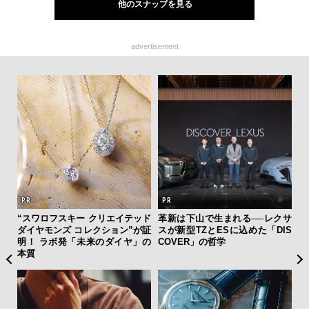
他のスナップを見る
advertisement
“スワロフスキー クリエイテッド
革新は下山で生まれる──レクサ
「
ダイヤモンズ コレクション”が証
スが新型TZとESに込めた「DIS
ガー
明！ ラボ発「未来のダイヤ」の
COVER」の哲学
の哲
本質