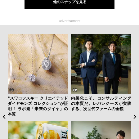
他のスナップを見る
advertisement
ィン
“スワロフスキー クリエイテッド
内製化こそ、コンサルティング
日
ドウ
ダイヤモンズ コレクション”が証
の本質だ。レバレジーズが実践
イ
百貨
明！ ラボ発「未来のダイヤ」の
する、次世代ファームの全貌
マ
本質
心