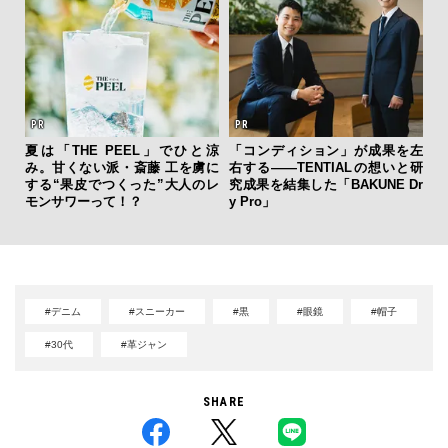
夏は「THE PEEL」でひと涼
「コンディション」が成果を左
海
み。甘くない派・斎藤 工を虜に
右する——TENTIALの想いと研
ー
する“果皮でつくった”大人のレ
究成果を結集した「BAKUNE Dr
所
モンサワーって！？
y Pro」
グ
#デニム
#スニーカー
#黒
#眼鏡
#帽子
#30代
#革ジャン
SHARE