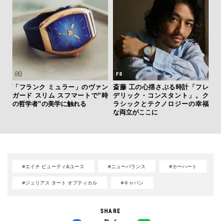
ング
「フランク ミュラー」のヴァン
斎藤 工の心揺さぶる時計「フレ
サン
実践
ガード スリム スフマートで”時
デリック・コンスタント」。ク
と
の哲学者”の美学に触れる
ラシックとテクノロジーの幸福
も
な両立がここに
4名
#エイチ ビューティ&ユース
#ニューバランス
#カーハート
#ジュリアス タート オプティカル
#キャバン
SHARE