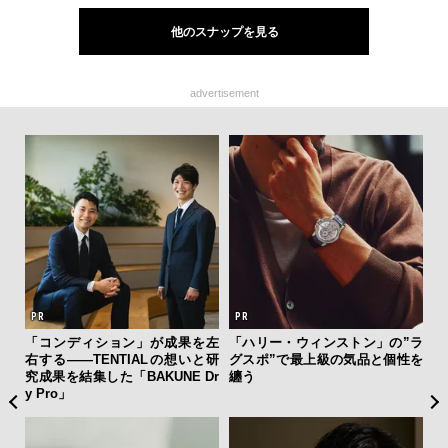
他のスナップを見る
advertisement
クサ
「コンディション」が成果を左
「ハリー・ウィンストン」の”ラ
夏は
DIS
右する——TENTIALの想いと研
グスポ”で最上級の気品と個性を
み
究成果を結集した「BAKUNE Dr
纏う
す
y Pro」
モ