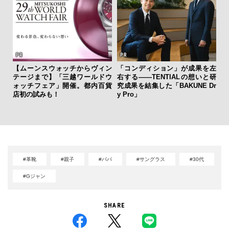
【ムーンスウォッチからヴィン
「コンディション」が成果を左
テージまで】「三越ワールドウ
右する——TENTIALの想いと研
革
ォッチフェア」開催。都内百貨
究成果を結集した「BAKUNE Dr
スが
店初の試みも！
y Pro」
CO
#革靴
#親子
#パパ
#サングラス
#30代
#Gジャン
SHARE