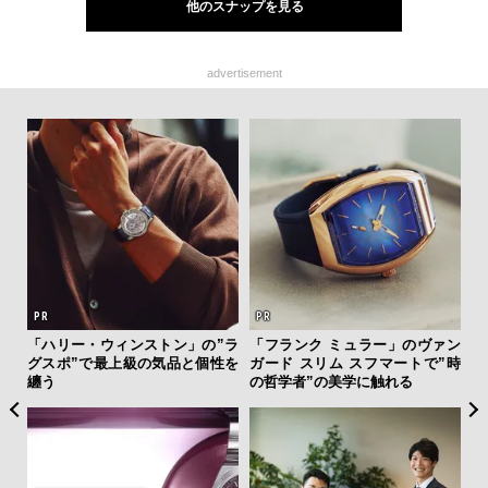
他のスナップを見る
advertisement
「ハリー・ウィンストン」の”ラ
「フランク ミュラー」のヴァン
夏は
グスポ”で最上級の気品と個性を
ガード スリム スフマートで”時
み
纏う
の哲学者”の美学に触れる
す
モ