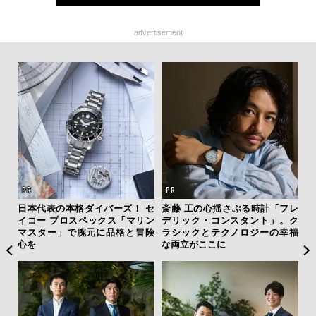
advertisement
ィン
日本代表の本格ダイバーズ！ セ
斎藤 工の心揺さぶる時計「フレ
「
ドウ
イコー プロスペックス「マリン
デリック・コンスタント」。ク
グ
百貨
マスター」で腕元に品格と冒険
ラシックとテクノロジーの幸福
纏
心を
な両立がここに