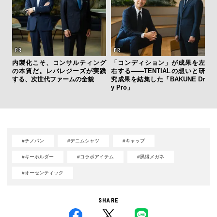
海
内製化こそ、コンサルティング
「コンディション」が成果を左
ー
の本質だ。レバレジーズが実践
右する——TENTIALの想いと研
所
する、次世代ファームの全貌
究成果を結集した「BAKUNE Dr
グ
y Pro」
#チノパン
#デニムシャツ
#キャップ
#キーホルダー
#コラボアイテム
#黒縁メガネ
#オーセンティック
SHARE