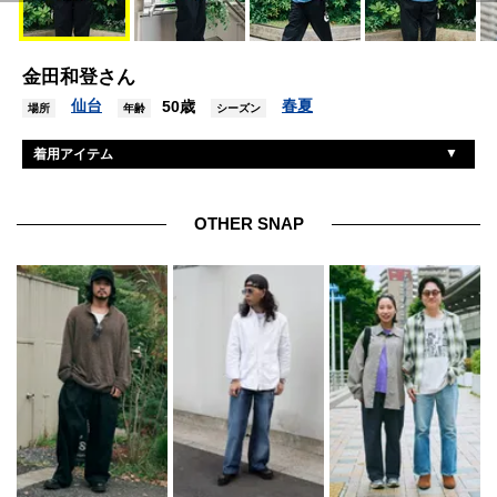
金田和登さん
仙台
春夏
50歳
場所
年齢
シーズン
着用アイテム
ニューエラ×ダブルタップス
帽子
ジンズ
眼鏡
OTHER SNAP
ダブルタップス
シャツ
ユニクロ
Tシャツ
フレッシュサービス
パンツ
ヴァンズ
シューズ