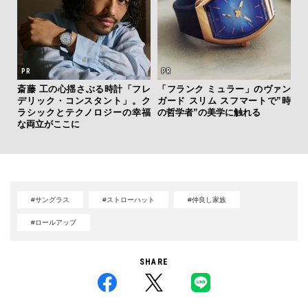
テッド
”が証
斎藤 工の心揺さぶる時計「フレ
「フランク ミュラー」のヴァン
内
」の
デリック・コンスタント」。ク
ガード スリム スフマートで”時
の
ラシックとテクノロジーの幸福
の哲学者”の美学に触れる
す
な両立がここに
#サングラス
#ストローハット
#仲良し家族
#ロールアップ
SHARE