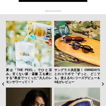
advertisement
新し
夏は「THE PEEL」でひと涼
サングラス決定版！ OWNDAYS
海
スタ
み。甘くない派・斎藤 工を虜に
とのコラボで「ずっと、どこで
ー
する“果皮でつくった”大人のレ
も」使える4シリーズデビュー＆
所
モンサワーって！？
4名がレビュー
グ