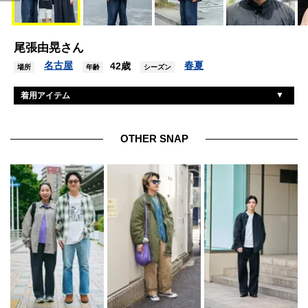
尾張由晃さん
名古屋
春夏
42歳
場所
年齢
シーズン
着用アイテム
田中帽子店
帽子
ゾフ
眼鏡
OTHER SNAP
エドウィン
シャツ
不明
デニム
ガーミン
腕時計
オールデン
シューズ