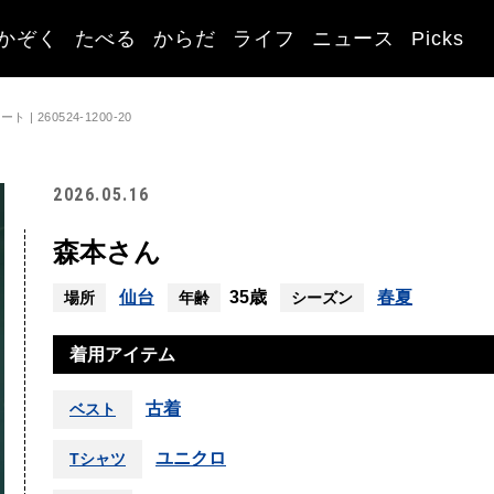
かぞく
たべる
からだ
ライフ
ニュース
Picks
 260524-1200-20
2026.05.16
森本さん
仙台
35歳
春夏
場所
年齢
シーズン
着用アイテム
古着
ベスト
ユニクロ
Tシャツ