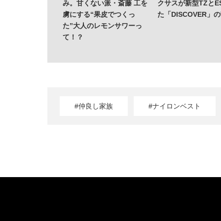
み。甘くない派・斎藤 工を
クサスが新型TZとE
虜にする“果皮でつくっ
た「DISCOVER」
た”大人のレモンサワーっ
て！？
#仲良し家族
#ナイロンベスト