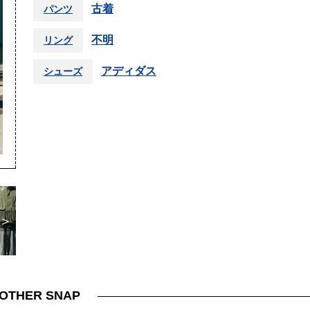
古着
パンツ
不明
リング
アディダス
シューズ
＞
OTHER SNAP