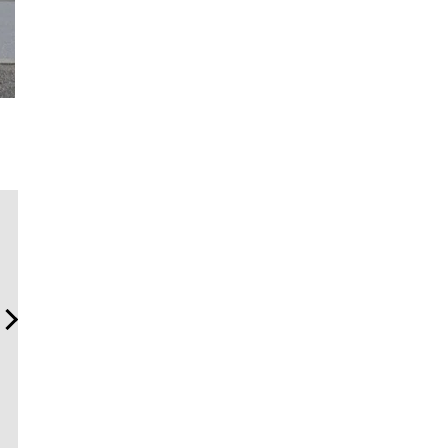
「ハリー・ウィンストン」
「フランク ミュラー」のヴ
内製化こ