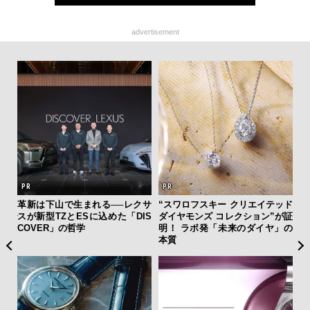
advertisement
AYS
革新は下山で生まれる──レクサ
“スワロフスキー クリエイテッド
夏は
こで
スが新型TZとESに込めた「DIS
ダイヤモンズ コレクション”が証
み
ー＆
COVER」の哲学
明！ ラボ発「未来のダイヤ」の
す
本質
モ