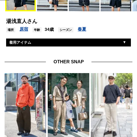
湯浅直人さん
原宿
春夏
34歳
場所
年齢
シーズン
着用アイテム
トムフォード
眼鏡
ペコ
パーカ
OTHER SNAP
プロクラブ
Tシャツ
ホワイトランド
パンツ
ミスチーフ
シューズ