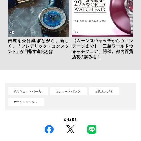
伝統を受け継ぎながら、新し
【ムーンスウォッチからヴィン
斎
く。「フレデリック・コンスタ
テージまで】「三越ワールドウ
デ
ント」が目指す進化とは
ォッチフェア」開催。都内百貨
ラ
店初の試みも！
な
#スウェットパーカ
#ショートパンツ
#黒縁メガネ
#ラインソックス
SHARE