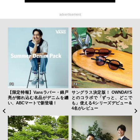
advertisement
新し
【限定特報】Vansラバー・錦戸
サングラス決定版！ OWNDAYS
「
スタ
亮が惚れ込む名品がデニムを纏
とのコラボで「ずっと、どこで
ガー
い、ABCマートで新登場！
も」使える4シリーズデビュー＆
の哲
4名がレビュー