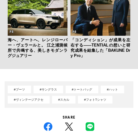
海へ、アートへ、レンジローバ
「コンディション」が成果を左
内
ー・ヴェラールと。 江之浦測候
右する——TENTIALの想いと研
の
所で共鳴する、美しきモダンラ
究成果を結集した「BAKUNE Dr
す
グジュアリー
y Pro」
#ブーツ
#サングラス
#トートバッグ
#ハット
#ヴィンテージアクセ
#スカル
#フォトTシャツ
SHARE