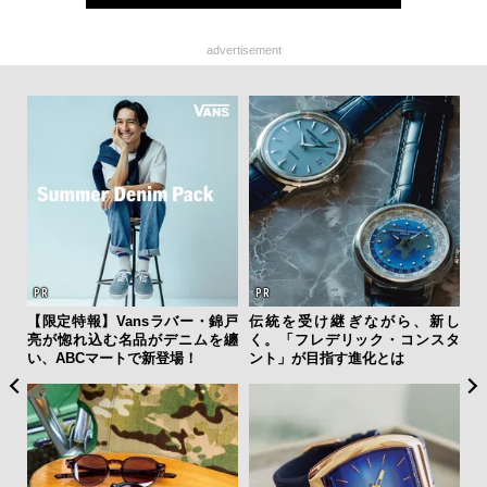
advertisement
フレ
【限定特報】Vansラバー・錦戸
伝統を受け継ぎながら、新し
「
。ク
亮が惚れ込む名品がデニムを纏
く。「フレデリック・コンスタ
右す
幸福
い、ABCマートで新登場！
ント」が目指す進化とは
究成
y P