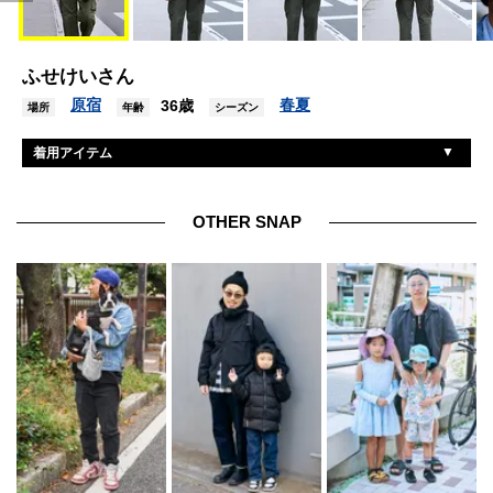
ふせけいさん
原宿
春夏
36歳
場所
年齢
シーズン
着用アイテム
リー
Gジャン
ブルックスブラザーズ
シャツ
OTHER SNAP
古着
パンツ
ジョンストンアンドマーフィー
シューズ
レイバン
眼鏡
古着
バッグ
タイメックス
腕時計
不明
アクセサリー