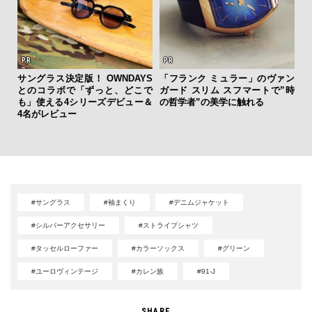
サングラス決定版！ OWNDAYS
「フランク ミュラー」のヴァン
とのコラボで「ずっと、どこで
ガード スリム スフマートで”時
内
も」使える4シリーズデビュー＆
の哲学者”の美学に触れる
の
4名がレビュー
す
#サングラス
#袖まくり
#デニムジャケット
#シルバーアクセサリー
#ストライプシャツ
#タッセルローファー
#カラーソックス
#グリーン
#ユーロヴィンテージ
#カレン族
#91-J
SHARE