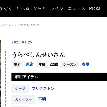
かぞく
たべる
からだ
ライフ
ニュース
Picks
ネート | 260427-1138-01
2026.04.25
うらべしんせいさん
原宿
22歳
春夏
場所
年齢
シーズン
着用アイテム
ブリクストン
シャツ
不明
カットソー