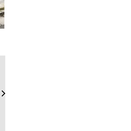
「コンディション」が成果
「ハリー・ウィンストン」
“スワロフ