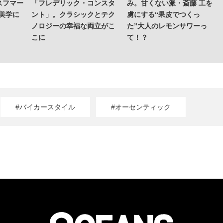
スフマー
「フレデリック・コンスタ
み。甘くない派・斎藤 工を
の美学に
ント」。クラシックとテク
虜にする“果皮でつくっ
ノロジーの幸福な両立がこ
た”大人のレモンサワーっ
こに
て！？
#バイカースタイル
#オーセンティック