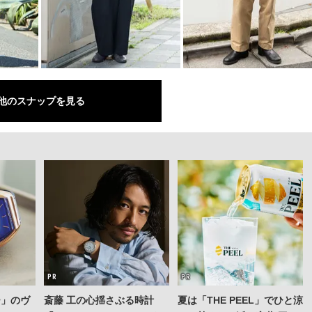
他のスナップを見る
ー」のヴ
斎藤 工の心揺さぶる時計
夏は「THE PEEL」でひと涼