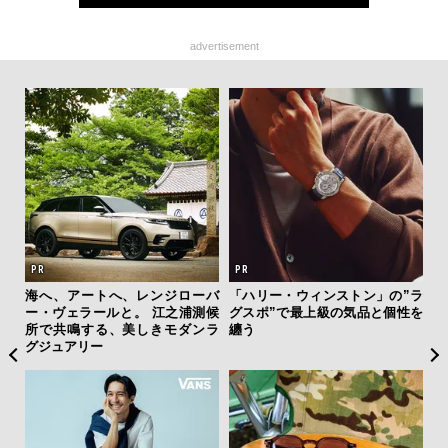
advertisement
ィン
海へ、アートへ、レンジローバ
「ハリー・ウィンストン」の”ラ
斎
ドウ
ー・ヴェラールと。 江之浦測候
グスポ”で最上級の気品と個性を
デ
百貨
所で共鳴する、美しきモダンラ
纏う
ラ
グジュアリー
な