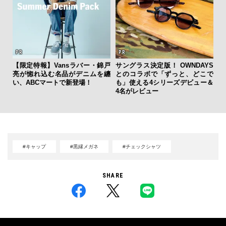
【限定特報】Vansラバー・錦戸
サングラス決定版！ OWNDAYS
伝
亮が惚れ込む名品がデニムを纏
とのコラボで「ずっと、どこで
く
い、ABCマートで新登場！
も」使える4シリーズデビュー＆
ン
4名がレビュー
#キャップ
#黒縁メガネ
#チェックシャツ
SHARE