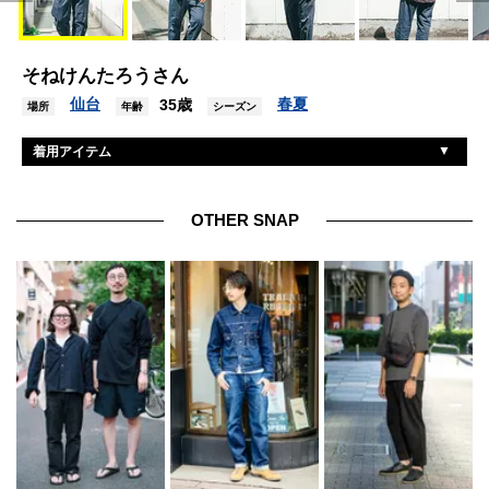
そねけんたろうさん
仙台
春夏
35歳
場所
年齢
シーズン
着用アイテム
ユニクロ
シャツ
ユニクロ
Tシャツ
OTHER SNAP
ユニクロ
パンツ
ヴァンズ
シューズ
ニューエラ
帽子
ゾフ
眼鏡