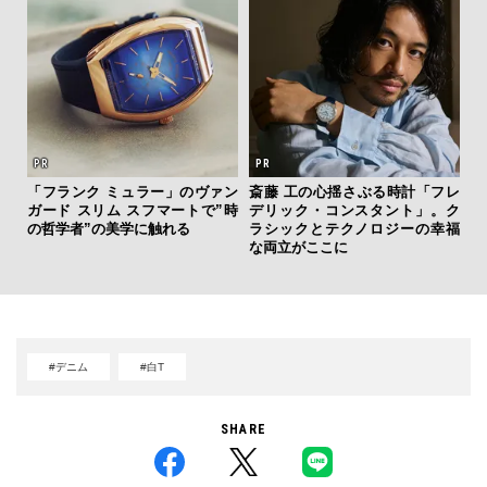
「フランク ミュラー」のヴァン
斎藤 工の心揺さぶる時計「フレ
夏は
ガード スリム スフマートで”時
デリック・コンスタント」。ク
み
の哲学者”の美学に触れる
ラシックとテクノロジーの幸福
す
な両立がここに
モ
#デニム
#白T
SHARE