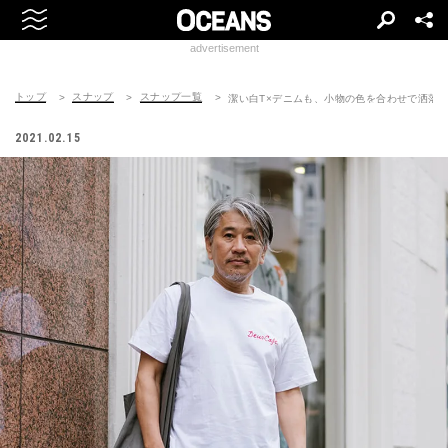
advertisement
トップ
スナップ
スナップ一覧
潔い白T×デニムも、小物の色を合わせで洒落
2021.02.15