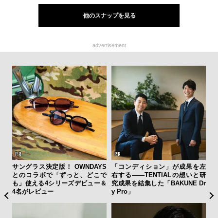
他のスナップを見る
advertisement
テッド
サングラス決定版！ OWNDAYS
「コンディション」が成果を左
海
”が証
とのコラボで「ずっと、どこで
右する——TENTIALの想いと研
ー
」の
も」使える4シリーズデビュー＆
究成果を結集した「BAKUNE Dr
所
4名がレビュー
y Pro」
グ