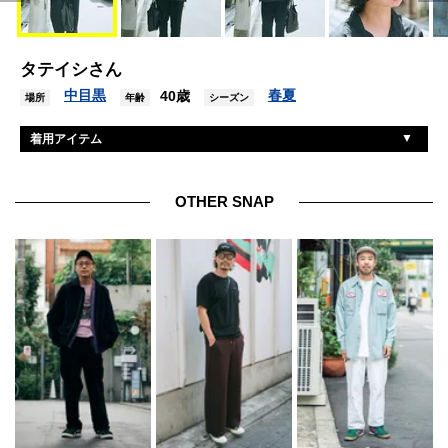
タテイシさん
中目黒
春夏
40歳
場所
年齢
シーズン
着用アイテム
ケイシーケイシー
シャツ
バーベルオブジェクト
パンツ
OTHER SNAP
パラブーツ
シューズ
レスカルネティエ
眼鏡
ナイスネス
バッグ
イーラ
バングル
トムウッド
リング
タイラ
リング2