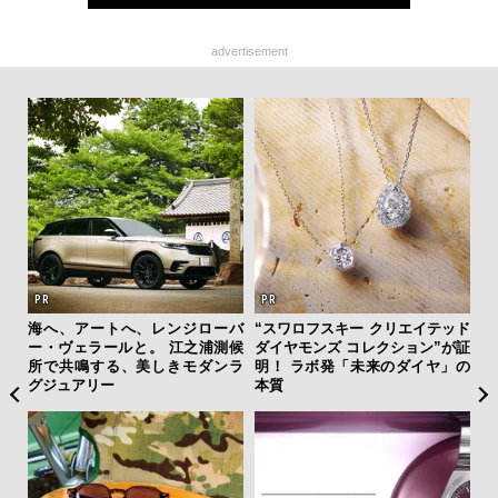
advertisement
”ラ
海へ、アートへ、レンジローバ
“スワロフスキー クリエイテッド
革
性を
ー・ヴェラールと。 江之浦測候
ダイヤモンズ コレクション”が証
スが
所で共鳴する、美しきモダンラ
明！ ラボ発「未来のダイヤ」の
CO
グジュアリー
本質