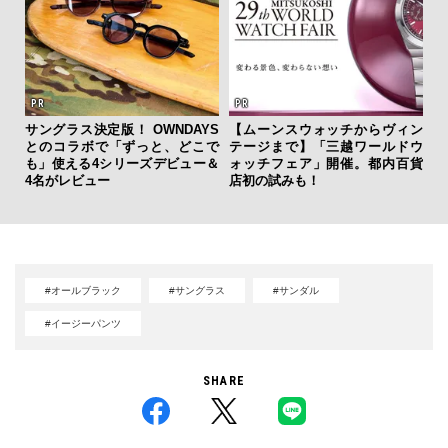
ひと涼
虜に
サングラス決定版！ OWNDAYS
【ムーンスウォッチからヴィン
「
のレ
とのコラボで「ずっと、どこで
テージまで】「三越ワールドウ
右す
も」使える4シリーズデビュー＆
ォッチフェア」開催。都内百貨
究成
4名がレビュー
店初の試みも！
y P
#オールブラック
#サングラス
#サンダル
#イージーパンツ
SHARE