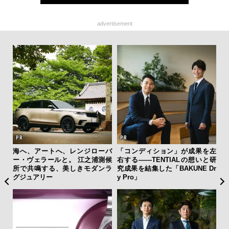
advertisement
ひと涼
海へ、アートへ、レンジローバ
「コンディション」が成果を左
日
虜に
ー・ヴェラールと。 江之浦測候
右する——TENTIALの想いと研
イ
のレ
所で共鳴する、美しきモダンラ
究成果を結集した「BAKUNE Dr
マ
グジュアリー
y Pro」
心