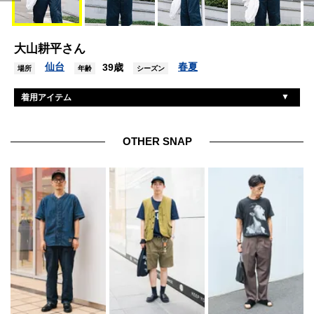
大山耕平さん
仙台
春夏
39歳
場所
年齢
シーズン
着用アイテム
古着
シャツ
古着
Tシャツ
OTHER SNAP
ディッキーズ
パンツ
アディダス
シューズ
ブラックバード
帽子
古着
ブレスレット
古着
リング