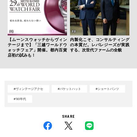
【ムーンスウォッチからヴィン
内製化こそ、コンサルティング
【限
テージまで】「三越ワールドウ
の本質だ。レバレジーズが実践
亮
ォッチフェア」開催。都内百貨
する、次世代ファームの全貌
い、
店初の試みも！
#ヴィンテージアクセ
#バケットハット
#ショートパンツ
#’90年代
SHARE