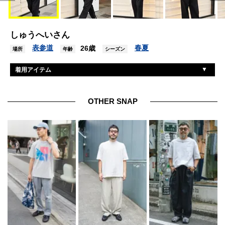
しゅうへいさん
表参道
春夏
26歳
場所
年齢
シーズン
着用アイテム
オーラリー
シャツ
ユニバーサルプロダクツ
パンツ
OTHER SNAP
タイトブース×ブローム
シューズ
ヒューマンメイド
帽子
シンプリーコンプリケイテッド
バッグ
ユニバーサルプロダクツ
リング