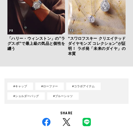
「ハリー・ウィンストン」の”ラ
“スワロフスキー クリエイテッド
伝
グスポ”で最上級の気品と個性を
ダイヤモンズ コレクション”が証
く
纏う
明！ ラボ発「未来のダイヤ」の
ン
本質
#キャップ
#ローファー
#コラボアイテム
#ショルダーバッグ
#ブルーシャツ
SHARE