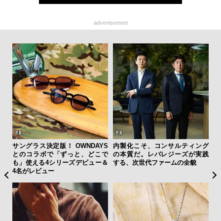
advertisement
サングラス決定版！ OWNDAYS
内製化こそ、コンサルティング
斎
とのコラボで「ずっと、どこで
の本質だ。レバレジーズが実践
デ
も」使える4シリーズデビュー＆
する、次世代ファームの全貌
ラ
4名がレビュー
な