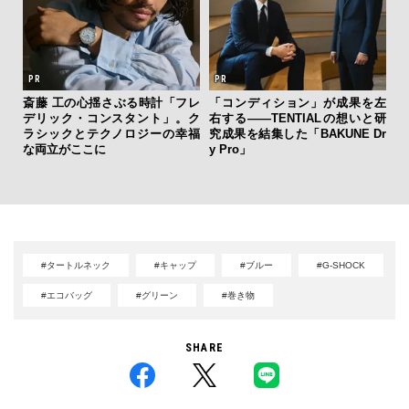
斎藤 工の心揺さぶる時計「フレ
「コンディション」が成果を左
”ラ
デリック・コンスタント」。ク
右する——TENTIALの想いと研
【
性を
ラシックとテクノロジーの幸福
究成果を結集した「BAKUNE Dr
テ
な両立がここに
y Pro」
ォ
店
#タートルネック
#キャップ
#ブルー
#G-SHOCK
#エコバッグ
#グリーン
#巻き物
SHARE