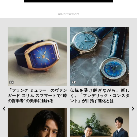
advertisement
ング
「フランク ミュラー」のヴァン
伝統を受け継ぎながら、新し
夏は
実践
ガード スリム スフマートで”時
く。「フレデリック・コンスタ
み
の哲学者”の美学に触れる
ント」が目指す進化とは
す
モ