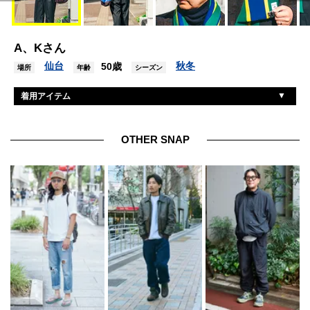
A、Kさん
仙台
秋冬
50歳
場所
年齢
シーズン
着用アイテム
古着
ジャケット
ジョンスメドレー
ニット
OTHER SNAP
エディフィス
オールインワン
パラブーツ
シューズ
ニューエラ
帽子
スーザンベル
バッグ
シップス
マフラー
カシオ
リング
エルメス
リング2