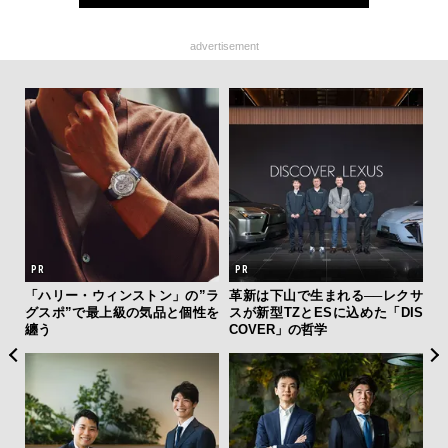
advertisement
ァン
「ハリー・ウィンストン」の”ラ
革新は下山で生まれる──レクサ
【
で”時
グスポ”で最上級の気品と個性を
スが新型TZとESに込めた「DIS
テ
纏う
COVER」の哲学
ォ
店