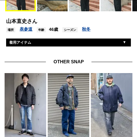
山本直史さん
表参道
秋冬
46歳
場所
年齢
シーズン
着用アイテム
バブアー
ジャケット
ナイジェルケーボン
シャツ
OTHER SNAP
ナイジェルケーボン
パンツ
ナイキ
スニーカー
タグホイヤー
腕時計