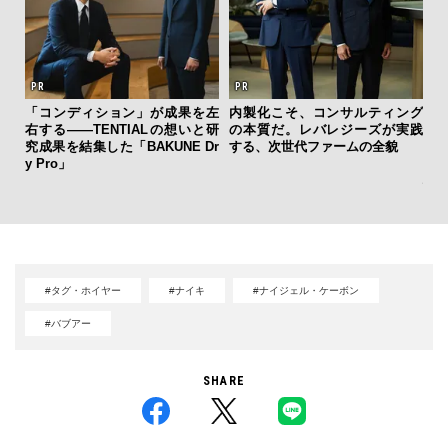
「コンディション」が成果を左
内製化こそ、コンサルティング
右する——TENTIALの想いと研
の本質だ。レバレジーズが実践
日
究成果を結集した「BAKUNE Dr
する、次世代ファームの全貌
イ
y Pro」
マ
心
#タグ・ホイヤー
#ナイキ
#ナイジェル・ケーボン
#バブアー
SHARE