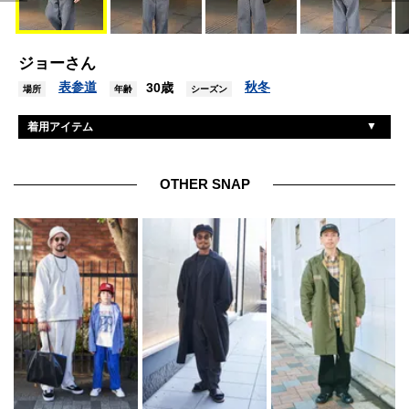
ジョーさん
表参道
秋冬
30歳
場所
年齢
シーズン
着用アイテム
ウィリーチャバリア
ジャケット
クーティープロダクションズ
カットソー
OTHER SNAP
クーティープロダクションズ
パンツ
パラブーツ
シューズ
ザファクトリーメイド
帽子
金子眼鏡
眼鏡
アンチドートバイヤーズクラブ
リング
ジェロクリスト
リング2