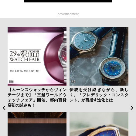
advertisement
ひと涼
【ムーンスウォッチからヴィン
伝統を受け継ぎながら、新し
斎
虜に
テージまで】「三越ワールドウ
く。「フレデリック・コンスタ
デ
のレ
ォッチフェア」開催。都内百貨
ント」が目指す進化とは
ラ
店初の試みも！
な