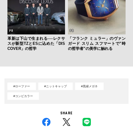
革新は下山で生まれる──レクサ
「フランク ミュラー」のヴァン
【限
スが新型TZとESに込めた「DIS
ガード スリム スフマートで”時
亮
COVER」の哲学
の哲学者”の美学に触れる
い、
#ローファー
#ニットキャップ
#黒縁メガネ
#コンビカラー
SHARE